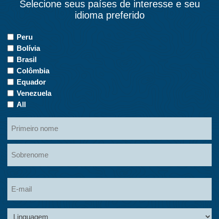
Selecione seus países de interesse e seu
idioma preferido
Países
Peru
de
Bolívia
interesse
Brasil
Colômbia
Equador
Venezuela
All
Primeiro
nome
Nome
Sobrenome
Sobrenome
Linguagem