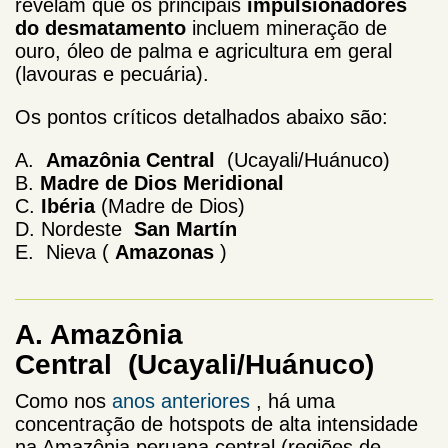
revelam que os principais
impulsionadores
do desmatamento
incluem mineração de
ouro, óleo de palma e agricultura em geral
(lavouras e pecuária).
Os pontos críticos detalhados abaixo são:
A.
Amazônia Central
(Ucayali/Huánuco)
B.
Madre de Dios Meridional
C.
Ibéria
(Madre de Dios)
D. Nordeste
San Martín
E.
Nieva (
Amazonas
)
A. Amazônia
Central
(Ucayali/Huánuco)
Como nos
anos anteriores
, há uma
concentração de hotspots de alta intensidade
na Amazônia peruana central (regiões de