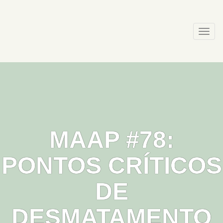
Skip
to
content
Togg
navi
MAAP #78:
PONTOS CRÍTICOS
DE
DESMATAMENTO