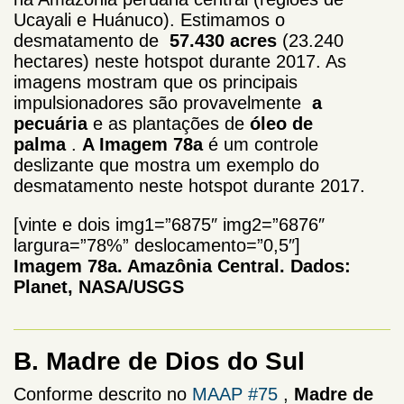
Ucayali e Huánuco). Estimamos o
desmatamento de
57.430 acres
(23.240
hectares) neste hotspot durante 2017. As
imagens mostram que os principais
impulsionadores são provavelmente
a
pecuária
e as plantações de
óleo de
palma
.
A Imagem 78a
é um controle
deslizante que mostra um exemplo do
desmatamento neste hotspot durante 2017.
[vinte e dois img1=”6875″ img2=”6876″
largura=”78%” deslocamento=”0,5″]
Imagem 78a. Amazônia Central. Dados:
Planet, NASA/USGS
B. Madre de Dios do Sul
Conforme descrito no
MAAP #75
,
Madre de