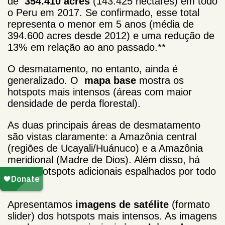
de
354.410 acres
(143.425 hectares) em todo
o Peru em 2017. Se confirmado, esse total
representa o menor em 5 anos (média de
394.600 acres desde 2012) e uma redução de
13% em relação ao ano passado.**
O desmatamento, no entanto, ainda é
generalizado. O
mapa base
mostra os
hotspots mais intensos (áreas com maior
densidade de perda florestal).
As duas principais áreas de desmatamento
são vistas claramente: a Amazônia central
(regiões de Ucayali/Huánuco) e a Amazônia
meridional (Madre de Dios). Além disso, há
vários hotspots adicionais espalhados por todo
o país.
Apresentamos
imagens de satélite
(formato
slider) dos hotspots mais intensos. As imagens