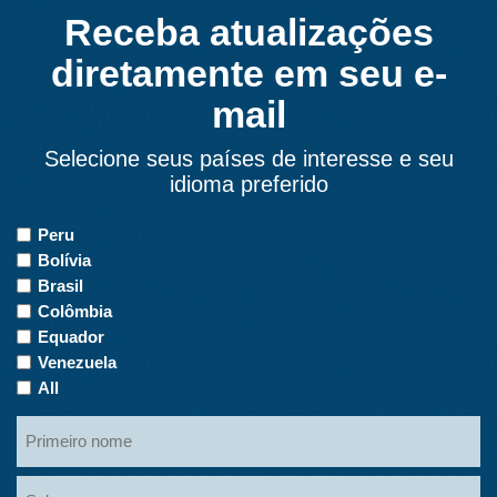
Receba atualizações
diretamente em seu e-
mail
Selecione seus países de interesse e seu
idioma preferido
Países
Peru
de
Bolívia
interesse
Brasil
Colômbia
Equador
Venezuela
All
Primeiro
nome
Nome