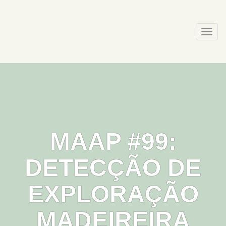
Skip
to
content
Togg
navi
MAAP #99:
DETECÇÃO DE
EXPLORAÇÃO
MADEIREIRA