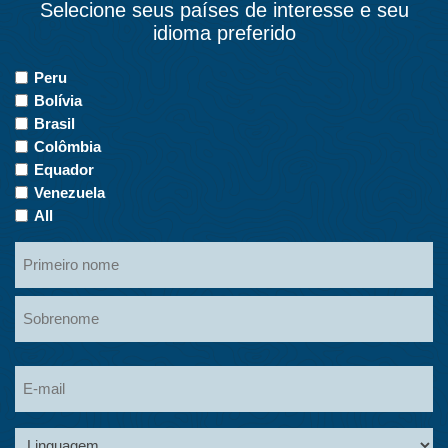
Selecione seus países de interesse e seu
idioma preferido
Países
Peru
de
Bolívia
interesse
Brasil
Colômbia
Equador
Venezuela
All
Primeiro
nome
Nome
Sobrenome
Sobrenome
Linguagem