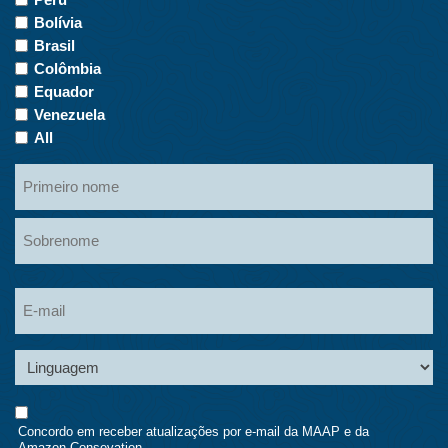
de
Bolívia
interesse
Brasil
Colômbia
Equador
Venezuela
All
Primeiro
nome
Nome
Sobrenome
Sobrenome
Linguagem
Consent
Concordo em receber atualizações por e-mail da MAAP e da
Amazon Consevation