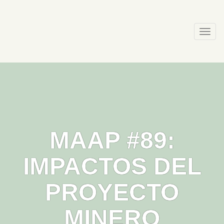
Skip
to
content
Togg
navi
MAAP #89:
IMPACTOS DEL
PROYECTO
MINERO