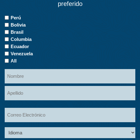
preferido
Countries
Perú
of
Bolivia
Interest
Brasil
Columbia
Ecuador
Venezuela
All
Name
Nombre
Apellidos
Email
Language