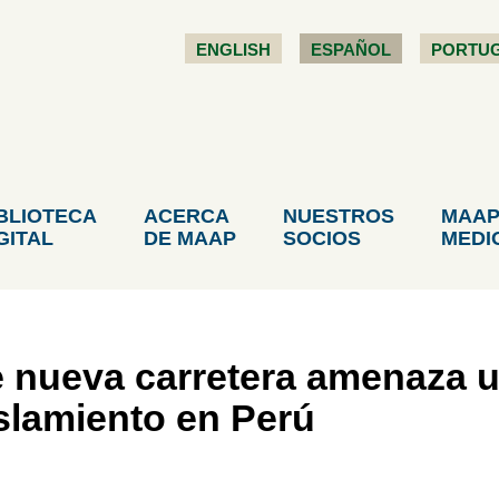
ENGLISH
ESPAÑOL
PORTU
BLIOTECA
ACERCA
NUESTROS
MAAP
GITAL
DE MAAP
SOCIOS
MEDI
nueva carretera amenaza un
slamiento en Perú