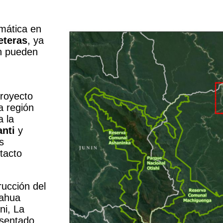
emática en
eteras
, ya
én pueden
proyecto
a región
 la
anti
y
s
tacto
rucción del
hahua
ni, La
esentado